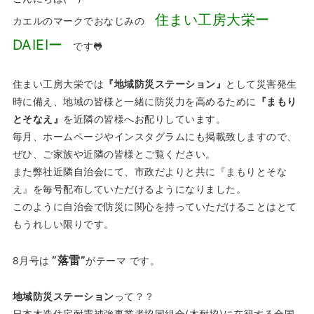
住まい工房大栄ー
カエルのマークでおなじみの
DAIEIー
です🐸
住まい工房大栄では
『地域防災ステーション』
として災害発生
時に備え、地域の皆様と一緒に防災力を高めるために
『まもり
とそなえ』
を近隣の皆様へお配りしています。
毎月、ホームページやインスタグラムにも掲載致しますので、
ぜひ、ご家族や近隣の皆様とご覧ください。
また弊社近隣自治会にて、市政だよりと共に『まもりとそな
え』を毎号配布していただけるようになりました。
このように自治会で防災に関心を持っていただけることはとて
もうれしい限りです。
”落雷”
8月号は
がテーマ です。
地域防災ステーション
って？？
日本木造住宅耐震補強事業者協同組合(木耐協)に在籍する全国