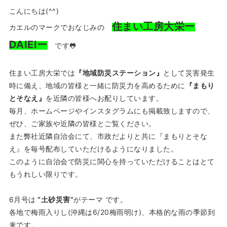
こんにちは(^^)
住まい工房大栄ー
カエルのマークでおなじみの
DAIEIー
です🐸
住まい工房大栄では
『地域防災ステーション』
として災害発生
時に備え、地域の皆様と一緒に防災力を高めるために
『まもり
とそなえ』
を近隣の皆様へお配りしています。
毎月、ホームページやインスタグラムにも掲載致しますので、
ぜひ、ご家族や近隣の皆様とご覧ください。
また弊社近隣自治会にて、市政だよりと共に『まもりとそな
え』を毎号配布していただけるようになりました。
このように自治会で防災に関心を持っていただけることはとて
もうれしい限りです。
6月号は
”土砂災害”
がテーマ です。
各地で梅雨入りし(沖縄は6/20梅雨明け)、本格的な雨の季節到
来です。