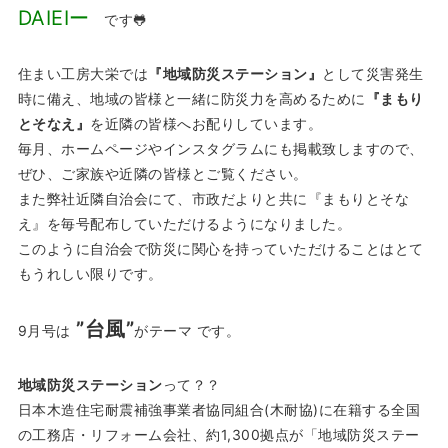
DAIEIー
です🐸
住まい工房大栄では
『地域防災ステーション』
として災害発生
時に備え、地域の皆様と一緒に防災力を高めるために
『まもり
とそなえ』
を近隣の皆様へお配りしています。
毎月、ホームページやインスタグラムにも掲載致しますので、
ぜひ、ご家族や近隣の皆様とご覧ください。
また弊社近隣自治会にて、市政だよりと共に『まもりとそな
え』を毎号配布していただけるようになりました。
このように自治会で防災に関心を持っていただけることはとて
もうれしい限りです。
”台風”
9月号は
がテーマ です。
地域防災ステーション
って？？
日本木造住宅耐震補強事業者協同組合(木耐協)に在籍する全国
の工務店・リフォーム会社、約1,300拠点が「地域防災ステー