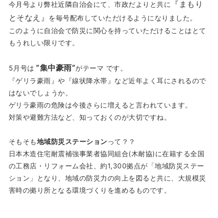
『まもり
今月号より弊社近隣自治会にて、市政だよりと共に
とそなえ』
を毎号配布していただけるようになりました。
このように自治会で防災に関心を持っていただけることはとて
もうれしい限りです。
”集中豪雨”
5月号は
がテーマ です。
『ゲリラ豪雨』
や
『線状降水帯』
など近年よく耳にされるので
はないでしょうか。
ゲリラ豪雨の危険は今後さらに増えると言われています。
対策や避難方法など、知っておくのが大切ですね。
そもそも
地域防災ステーション
って？？
日本木造住宅耐震補強事業者協同組合(木耐協)に在籍する全国
の工務店・リフォーム会社、約1,300拠点が「地域防災ステー
ション」となり、地域の防災力の向上を図ると共に、大規模災
害時の拠り所となる環境づくりを進めるものです。