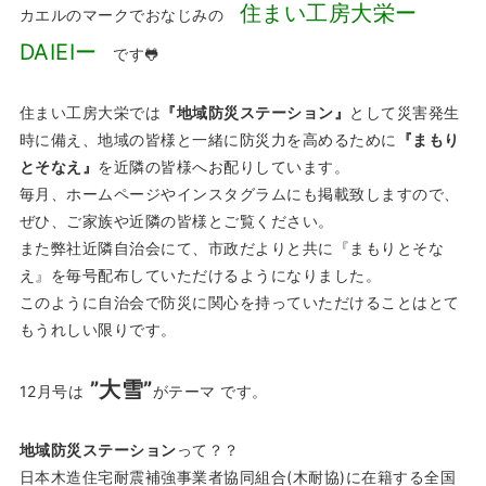
住まい工房大栄ー
カエルのマークでおなじみの
DAIEIー
です🐸
住まい工房大栄では
『地域防災ステーション』
として災害発生
時に備え、地域の皆様と一緒に防災力を高めるために
『まもり
とそなえ』
を近隣の皆様へお配りしています。
毎月、ホームページやインスタグラムにも掲載致しますので、
ぜひ、ご家族や近隣の皆様とご覧ください。
また弊社近隣自治会にて、市政だよりと共に『まもりとそな
え』を毎号配布していただけるようになりました。
このように自治会で防災に関心を持っていただけることはとて
もうれしい限りです。
”大雪”
12月号は
がテーマ です。
地域防災ステーション
って？？
日本木造住宅耐震補強事業者協同組合(木耐協)に在籍する全国