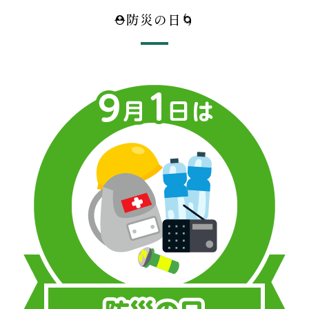
⛑防災の日🌀