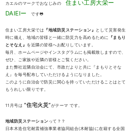
住まい工房大栄ー
カエルのマークでおなじみの
DAIEIー
です🐸
住まい工房大栄では
『地域防災ステーション』
として災害発生
時に備え、地域の皆様と一緒に防災力を高めるために
『まもり
とそなえ』
を近隣の皆様へお配りしています。
毎月、ホームページやインスタグラムにも掲載致しますので、
ぜひ、ご家族や近隣の皆様とご覧ください。
また弊社近隣自治会にて、市政だよりと共に『まもりとそな
え』を毎号配布していただけるようになりました。
このように自治会で防災に関心を持っていただけることはとて
もうれしい限りです。
”住宅火災”
11月号は
がテーマ です。
地域防災ステーション
って？？
日本木造住宅耐震補強事業者協同組合(木耐協)に在籍する全国