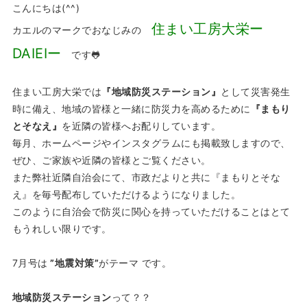
こんにちは(^^)
住まい工房大栄ー
カエルのマークでおなじみの
DAIEIー
です🐸
住まい工房大栄では
『地域防災ステーション』
として災害発生
時に備え、地域の皆様と一緒に防災力を高めるために
『まもり
とそなえ』
を近隣の皆様へお配りしています。
毎月、ホームページやインスタグラムにも掲載致しますので、
ぜひ、ご家族や近隣の皆様とご覧ください。
また弊社近隣自治会にて、市政だよりと共に『まもりとそな
え』を毎号配布していただけるようになりました。
このように自治会で防災に関心を持っていただけることはとて
もうれしい限りです。
7月号は
”地震対策”
がテーマ です。
地域防災ステーション
って？？