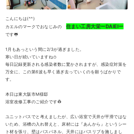
こんにちは(^^)
住まい工房大栄ーDAIEIー
カエルのマークでおなじみの
です🐸
1月もあっという間に2/3が過ぎました。
寒い日が続いていますね⛄
毎日記録更新される感染者数に驚かされますが、感染症対策を
万全に、この第6波も早く過ぎ去っていくのを願うばかりで
す。
本日は東大阪市M様邸
浴室改修工事のご紹介です👷
ユニットバスでと考えましたが、広い浴室で天井が平滑ではな
いため、浴槽の入れ替えと、床材には『あんから』というシー
ト材を張り、壁はバスパネル、天井にはバスリブを施しまし