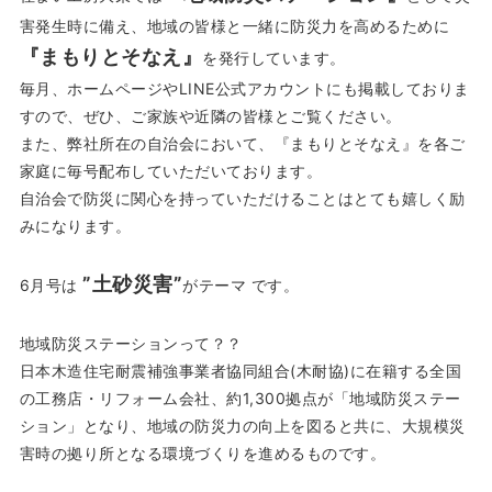
害発生時に備え、地域の皆様と一緒に防災力を高めるために
『まもりとそなえ』
を発行しています。
毎月、ホームページやLINE公式アカウントにも掲載しておりま
すので、ぜひ、ご家族や近隣の皆様とご覧ください。
また、弊社所在の自治会において、『まもりとそなえ』を各ご
家庭に毎号配布していただいております。
自治会で防災に関心を持っていただけることはとても嬉しく励
みになります。
”土砂災害”
6月号は
がテーマ です。
地域防災ステーションって？？
日本木造住宅耐震補強事業者協同組合(木耐協)に在籍する全国
の工務店・リフォーム会社、約1,300拠点が「地域防災ステー
ション」となり、地域の防災力の向上を図ると共に、大規模災
害時の拠り所となる環境づくりを進めるものです。