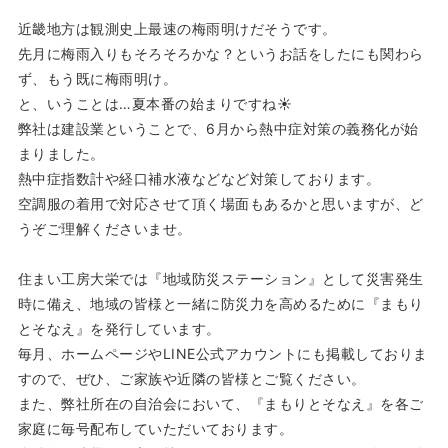
近畿地方は観測史上最速の梅雨明けだそうです。
先月に梅雨入りもそろそろかな？というお話をしたにも関わら
ず、もう既に梅雨明け。
と、いうことは…夏本番の始まりですね☀
弊社は建設業ということで、6月から熱中症対策の義務化が始
まりました。
熱中症指数計や経口補水液などなど対策しております。
空調服の着用で対応させて頂く場面もあるかと思いますが、ど
うぞご理解くださいませ。
住まい工房大栄では『地域防災ステーション』として災害発生
時に備え、地域の皆様と一緒に防災力を高めるために『まもり
とそなえ』を発行しています。
毎月、ホームページやLINE公式アカウントにも掲載しておりま
すので、ぜひ、ご家族や近隣の皆様とご覧ください。
また、弊社所在の自治会において、『まもりとそなえ』を各ご
家庭に毎号配布していただいております。