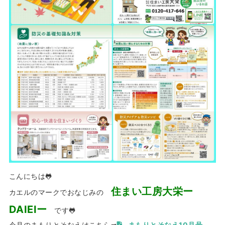
こんにちは🐸
住まい工房大栄ー
カエルのマークでおなじみの
DAIEIー
です🐸
今月のまもりとそなえはこちら➡
まもりとそなえ10月号