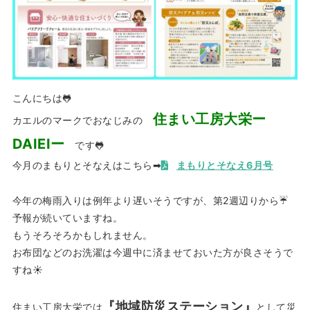
こんにちは🐸
住まい工房大栄ー
カエルのマークでおなじみの
DAIEIー
です🐸
今月のまもりとそなえはこちら➡
まもりとそなえ6月号
今年の梅雨入りは例年より遅いそうですが、第2週辺りから☔
予報が続いていますね。
もうそろそろかもしれません。
お布団などのお洗濯は今週中に済ませておいた方が良さそうで
すね☀
『地域防災ステーション』
住まい工房大栄では
として災