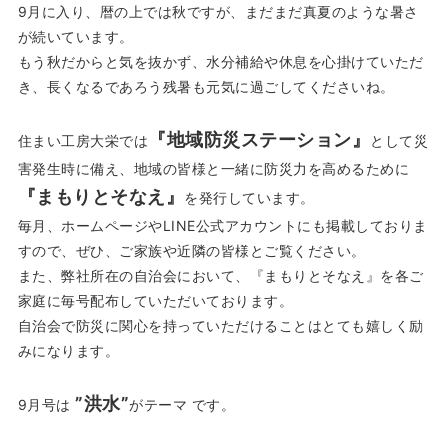
9月に入り、暦の上では秋ですが、まだまだ真夏のような暑さ
が続いています。
もう秋だからと気を抜かず、水分補給や休息を心掛けていただ
き、長くなるであろう残暑も元気に過ごしてくださいね。
『地域防災ステーション』
住まい工房大栄では
として災
害発生時に備え、地域の皆様と一緒に防災力を高めるために
『まもりとそなえ』
を発行しています。
毎月、ホームページやLINE公式アカウントにも掲載しておりま
すので、ぜひ、ご家族や近隣の皆様とご覧ください。
また、弊社所在の自治会において、『まもりとそなえ』を各ご
家庭に毎号配布していただいております。
自治会で防災に関心を持っていただけることはとても嬉しく励
みになります。
”洪水”
9月号は
がテーマ です。