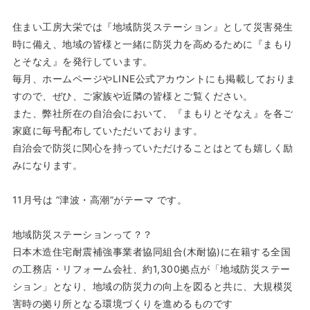
住まい工房大栄では『地域防災ステーション』として災害発生
時に備え、地域の皆様と一緒に防災力を高めるために『まもり
とそなえ』を発行しています。
毎月、ホームページやLINE公式アカウントにも掲載しておりま
すので、ぜひ、ご家族や近隣の皆様とご覧ください。
また、弊社所在の自治会において、『まもりとそなえ』を各ご
家庭に毎号配布していただいております。
自治会で防災に関心を持っていただけることはとても嬉しく励
みになります。
11月号は ”津波・高潮”がテーマ です。
地域防災ステーションって？？
日本木造住宅耐震補強事業者協同組合(木耐協)に在籍する全国
の工務店・リフォーム会社、約1,300拠点が「地域防災ステー
ション」となり、地域の防災力の向上を図ると共に、大規模災
害時の拠り所となる環境づくりを進めるものです