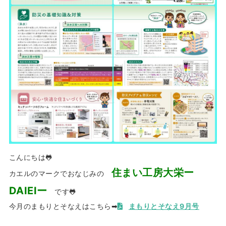
こんにちは🐸
住まい工房大栄ー
カエルのマークでおなじみの
DAIEIー
です🐸
今月のまもりとそなえはこちら➡
まもりとそなえ9月号