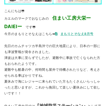
こんにちは🐸
住まい工房大栄ー
カエルのマークでおなじみの
DAIEIー
です🐸
今月のまもりとそなえはこちら➡
まもりとそなえ8月号
先日のカムチャツカ半島沖での巨大地震により、日本の一部に
も津波警報が発令されました。
津波は大事に至らずでしたが、避難中に事故で亡くなられた方
もおられたようです。
避難中も酷暑の中、何時間も屋外で待機されたりなど、考えさ
せられる事ばかりですね。
夏休みで海にレジャーに来られていた方もたくさんいらっしゃ
ったと思いますが、これから挽回して楽しい夏休みにして欲し
いです！！
『地域防災ステーション』
住まい工房大栄では
として災