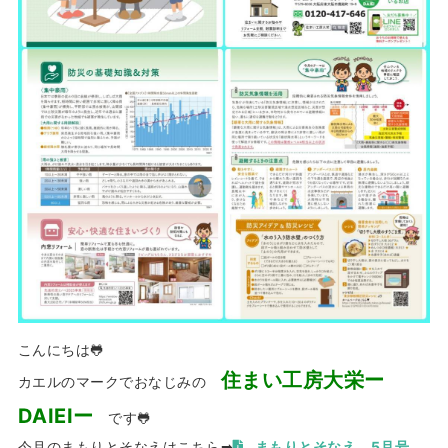
こんにちは🐸
住まい工房大栄ー
カエルのマークでおなじみの
DAIEIー
です🐸
今月のまもりとそなえはこちら➡
まもりとそなえ 5月号