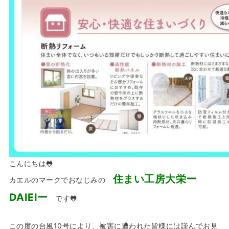
こんにちは🐸
住まい工房大栄ー
カエルのマークでおなじみの
DAIEIー
です🐸
この度の台風10号により、被害に遭われた皆様には謹んでお見