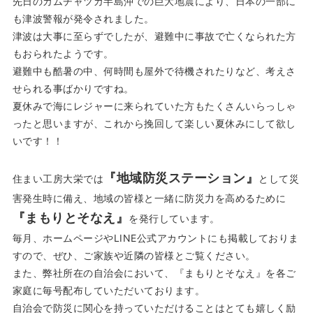
先日のカムチャツカ半島沖での巨大地震により、日本の一部に
も津波警報が発令されました。
津波は大事に至らずでしたが、避難中に事故で亡くなられた方
もおられたようです。
避難中も酷暑の中、何時間も屋外で待機されたりなど、考えさ
せられる事ばかりですね。
夏休みで海にレジャーに来られていた方もたくさんいらっしゃ
ったと思いますが、これから挽回して楽しい夏休みにして欲し
いです！！
『地域防災ステーション』
住まい工房大栄では
として災
害発生時に備え、地域の皆様と一緒に防災力を高めるために
『まもりとそなえ』
を発行しています。
毎月、ホームページやLINE公式アカウントにも掲載しておりま
すので、ぜひ、ご家族や近隣の皆様とご覧ください。
また、弊社所在の自治会において、『まもりとそなえ』を各ご
家庭に毎号配布していただいております。
自治会で防災に関心を持っていただけることはとても嬉しく励